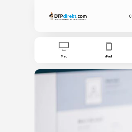
Ü
Mac
iPad