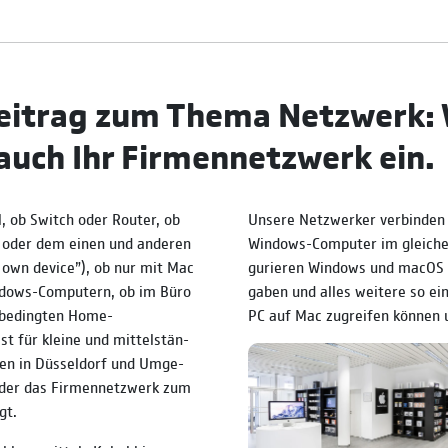
eitrag zum Thema Netzwerk: 
 auch Ihr Firmennetzwerk ein.
 ob Switch oder Router, ob
Unsere Netzwerker ver­bin­de
 oder dem einen und ande­ren
Windows-Computer im gleichen
 own device”), ob nur mit Mac
gurie­ren Windows und macOS 
ndows-Computern, ob im Büro
gaben und alles weitere so ei
be­ding­ten Home­
PC auf Mac zu­grei­fen können 
st für kleine und mittel­stän­
en in Düssel­dorf und Um­ge­
 der das Firmen­netz­werk zum
gt.