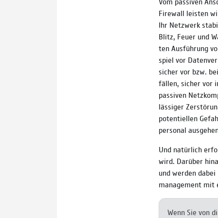
Vom pas­siven An­sc
Fire­wall leisten w
Ihr Netz­werk stabi
Blitz, Feuer und W
ten Aus­führung v
spiel vor Daten­ver
sicher vor bzw. be
fällen, sicher vor 
passi­ven Netz­kom­
lässi­ger Zer­störu
poten­tiel­len Gefa
personal aus­gehen
Und natür­lich er­fo
wird. Darüber hina
und werden dabei u
mana­ge­ment mit e
Wenn Sie von die