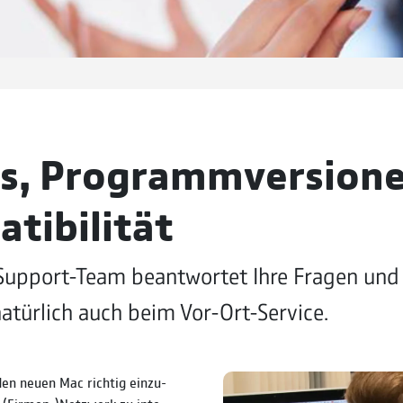
s, Programmversion
tibilität
upport-Team beant­wortet Ihre Fragen und 
atür­lich auch beim Vor-Ort-Service.
den neuen Mac richtig ein­zu­