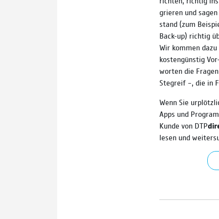
rich­ten, richtig i
grie­ren und sagen
stand (zum Bei­sp
Back-up) richtig üb
Wir kommen dazu a
kosten­güns­tig Vo
worten die Fragen
Stegreif –, die in 
Wenn Sie ur­plötz­l
Apps und Pro­gram
Kunde von DTP
dir
lesen und weiter­s