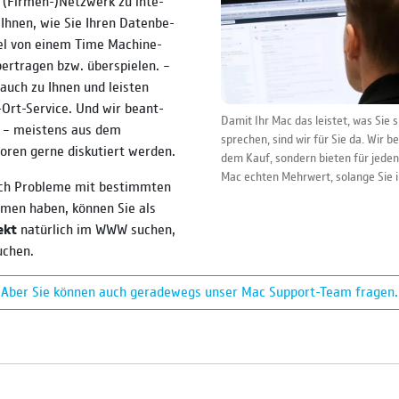
ns (Firmen-)Netz­werk zu inte­
 Ihnen, wie Sie Ihren Daten­be­
iel von einem Time Machine-
er­tragen bzw. über­spielen. –
uch zu Ihnen und leisten
r-Ort-Service. Und wir beant­
Damit Ihr Mac das leistet, was Sie s
 – meistens aus dem
sprechen, sind wir für Sie da. Wir be
Foren gerne dis­ku­tiert werden.
dem Kauf, son­dern bieten für jeden
Mac echten Mehr­wert, so­lange Sie 
ich Pro­bleme mit be­stimm­ten
­men haben, können Sie als
ekt
natürlich im WWW suchen,
uchen.
Aber Sie können auch gerade­wegs unser Mac Support-Team fragen.