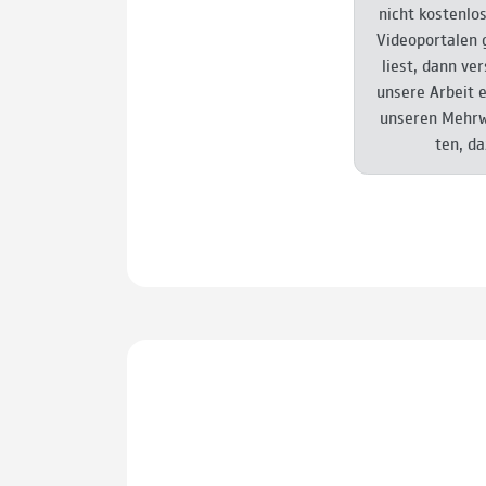
nicht kosten­lo
Video­por­talen
liest, dann ver
unsere Arbeit e
unse­ren Mehr­
ten, da