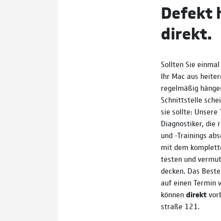
Defekt 
direkt.
Sollten Sie ein­mal 
Ihr Mac aus hei­te­
regel­mäßig hängen
Schnitt­stelle sche
sie sollte: Unsere 
Diag­nosti­ker, di
und -Trainings abso
mit dem kom­plet­t
testen und vermu­
decken. Das Beste
auf einen Termin 
können
direkt
vorb
straße 121.