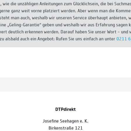
s, wie die un­zähli­gen Anlei­tun­gen zum Glück­lich­sein, die bei Such­m
 gerne ganz weit vorne plat­ziert werden. Aber wenn man die Kom­me
­steht man auch, wes­halb wir unse­ren Service über­haupt an­bie­ten, 
ine „Geling-Garantie“ geben und wes­halb wir aus Erfah­rung sagen 
wert deut­lich er­kennen wer­den. Darauf haben Sie unser Wort – und
zu als­bald auch ein An­ge­bot: Rufen Sie uns einfach an unter
0211 
DTPdirekt
Josefine Seehagen e. K.
Birkenstraße 121