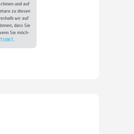
aschinen und auf
n­tare zu diesen
wes­halb wir auf
können, dass Sie
 wenn Sie möch­
671067
.