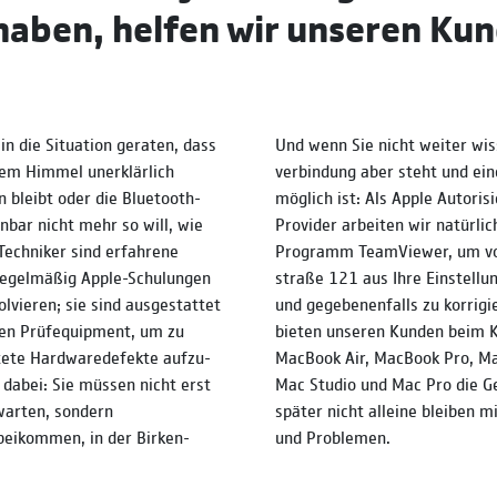
haben, helfen wir unseren Ku
in die Situa­tion ge­ra­ten, dass
Und wenn Sie nicht weiter wiss
rem Himmel un­er­klär­lich
ver­bindung aber steht und ein
 bleibt oder die Blue­tooth-
mög­lich ist: Als Apple Autori­s
in­bar nicht mehr so will, wie
Provider arbei­ten wir natür­l
Techni­ker sind erfah­rene
Pro­gramm Team­Viewer, um vo
e regel­mäßig Apple-Schulungen
straße 121 aus Ihre Ein­stellun
l­vieren; sie sind aus­ge­stattet
und gege­be­nen­falls zu korri­g
en Prüf­equip­ment, um zu
bieten unse­ren Kunden beim 
tete Hard­ware­defekte aufzu­
MacBook Air, MacBook Pro, Ma
 dabei: Sie müssen nicht erst
Mac Studio und Mac Pro die Gew
warten, sondern
später nicht alleine bleiben m
ei­kommen, in der Birken­
und Problemen.