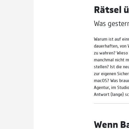
Rätsel ü
Was gestern
Warum ist auf einm
dauer­haf­ten, von
zu wahren? Wieso 
manch­mal nicht meh
stellen? Ist die n
zur eige­nen Siche
macOS? Was braucht
Agentur, im Studio
Antwort (lange) sc
Wenn Bau