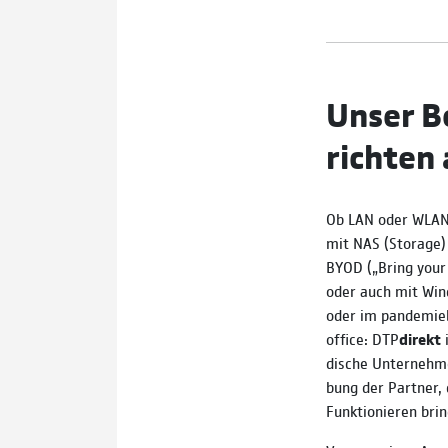
Unser B
richten
Ob LAN oder WLAN,
mit NAS (Storage)
BYOD („Bring your
oder auch mit Wi
oder im pande­mie­
office: DTP
direkt
i
dische Unter­neh­m
bung der Partner,
Funk­tio­nie­ren brin