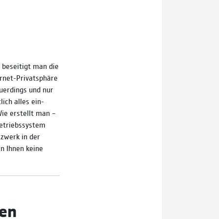
besei­tigt man die
­net-Privats­phäre
uer­dings und nur
lich alles ein­
ie er­stellt man –
Betriebs­system
z­werk in der
en Ihnen keine
nen