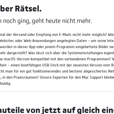
ber Rätsel.
 noch ging, geht heute nicht mehr.
al der Ver­sand oder Emp­fang von E-Mails nicht mehr mög­lich? Wie 
 Websites oder Web-Anwendungen ange­leg­ten Daten – um seine Inter
werden in dieser App oder jenem Pro­gramm einge­bette­te Bilder ne
r dar­ge­stellt? Was lässt sich über die System­ein­stellun­gen eigent­
eue macOS-Version kom­pa­ti­bel mit den vor­han­de­nen Pro­gram­men? W
r­heit – einen boot­fähi­gen USB-Stick mit der neuesten Version vom 
 man für ein gut funk­tio­nieren­des und bestens abge­sicher­tes Net
, in den Praxis­räumen? Unsere Exper­ten für den Mac Support blei­b
huldig.
teile von jetzt auf gleich ei