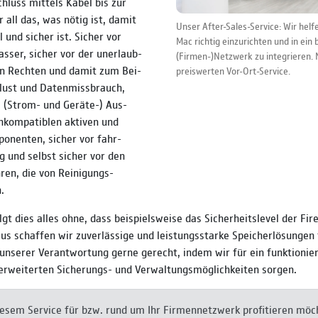
hluss mit­tels Kabel bis zur
ir all das, was nötig ist, damit
Unser After-Sales-Service: Wir hel
l und sicher ist. Sicher vor
Mac richtig einzurichten und in ein
asser, sicher vor der uner­laub­
(Firmen-)Netzwerk zu integrieren.
on Rech­ten und damit zum Bei­
preiswerten Vor-Ort-Service.
­lust und Daten­miss­brauch,
i (Strom- und Geräte-) Aus­
inkom­pa­tib­len aktiven und
po­nen­ten, sicher vor fahr­
ng und selbst sicher vor den
h­ren, die von Reini­gungs­
.
lgt dies alles ohne, dass bei­spiels­weise das Sicher­heits­level der Fire
us schaffen wir zuver­lässige und leistungs­starke Speicher­lösunge
nserer Verant­wortung gerne ge­recht, indem wir für ein funk­tio­nie­
r­wei­ter­ten Sicherungs- und Verwal­tungs­mög­lich­keiten sorgen.
sem Service für bzw. rund um Ihr Firmen­netz­werk profi­tie­ren möch