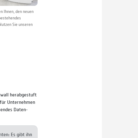
fen Ihnen, den neuen
 bestehendes
 Nutzen Sie unseren
­wall herab­ge­stuft
n für Unter­nehmen
ren­des Daten­
­ten: Es gibt ihn