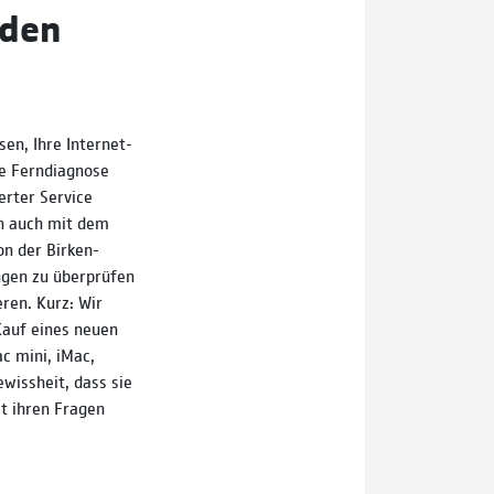
nden
en, Ihre Inter­net­
e Fern­diagnose
ierter Service
ich auch mit dem
n der Birken­
­gen zu über­prüfen
ieren. Kurz: Wir
Kauf eines neuen
c mini, iMac,
iss­heit, dass sie
it ihren Fragen