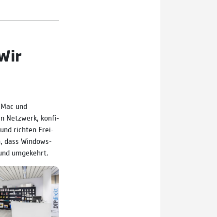
Wir
n Mac und
 Netz­werk, konfi­
und richten Frei­
n, dass Windows-
und um­ge­kehrt.