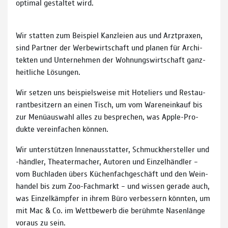
optimal ge­staltet wird.
Wir statten zum Bei­spiel Kanz­lei­en aus und Arzt­praxen,
sind Partner der Werbe­wirt­schaft und planen für Archi­
tek­ten und Unter­neh­men der Wohnungs­wirt­schaft ganz­
heit­liche Lösun­gen.
Wir setzen uns bei­spiels­weise mit Hoteliers und Restau­
rant­be­sitzern an einen Tisch, um vom Waren­ein­kauf bis
zur Menü­aus­wahl alles zu be­sprechen, was Apple-Pro­
dukte ver­ein­fachen können.
Wir unter­stützen Innen­aus­statter, Schmuck­her­steller und
-händler, Theater­macher, Autoren und Einzel­händler –
vom Buch­laden übers Küchen­fach­ge­schäft und den Wein­
handel bis zum Zoo-Fach­markt – und wissen gerade auch,
was Einzel­kämpfer in ihrem Büro ver­bessern könnten, um
mit Mac & Co. im Wett­be­werb die be­rühmte Nasen­länge
vor­aus zu sein.