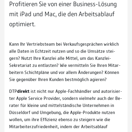
Profitieren Sie von einer Business-Lösung
mit iPad und Mac, die den Arbeits­ablauf
optimiert.
Kann Ihr Vertriebsteam bei Verkaufs­ge­sprächen wirklich
alle Daten in Echt­zeit nutzen und so die Um­sätze stei­
gern? Nutzt Ihre Kanzlei alle Mittel, um das Kanzlei-
Sekre­ta­riat zu ent­lasten? Wie ver­mitteln Sie Ihren Mitar­
bei­tern Schicht­pläne und vor allem Ände­run­gen? Können
Sie gegen­über Ihren Kunden best­mög­lich agieren?
DTP
direkt
ist nicht nur Apple-Fach­händler und autori­sier­
ter Apple Service Provider, sondern viel­mehr auch der Be­
rater für kleine und mittel­stän­dische Unter­neh­men in
Düssel­dorf und Umge­bung, die Apple-Pro­dukte nut­zen
wollen, um ihre Effi­zienz eben­so zu steigern wie die
Mitar­bei­ter­zu­frieden­heit, indem der Arbeits­ablauf