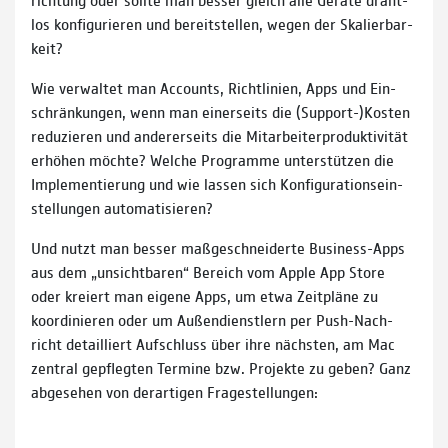
los konfigu­rieren und bereit­stellen, wegen der Skalier­bar­
keit?
Wie ver­waltet man Accounts, Richt­linien, Apps und Ein­
schränkun­gen, wenn man einer­seits die (Support-)Kosten
redu­zieren und anderer­seits die Mit­arbeiter­produk­ti­vität
er­höhen möchte? Welche Pro­gramme unter­stützen die
Imple­men­tierung und wie lassen sich Konfi­gu­ra­tions­ein­
stellun­gen auto­ma­ti­sieren?
Und nutzt man besser maß­ge­schnei­derte Business-Apps
aus dem „unsicht­baren“ Bereich vom Apple App Store
oder kreiert man eigene Apps, um etwa Zeit­pläne zu
koordi­nieren oder um Außen­dienst­lern per Push-Nach­
richt detail­liert Auf­schluss über ihre nächsten, am Mac
zentral ge­pfleg­ten Termine bzw. Projekte zu geben? Ganz
abge­sehen von der­ar­tigen Frage­stellun­gen: