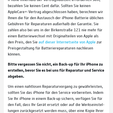
bezahlen Sie keinen Cent dafür. Sollten Sie keinen
AppleCare+-Vertrag abge­schlossen haben, be­rech­nen wir
Ihnen die für den Aus­tausch der iPhone-Batterie üb­lichen
Ge­büh­ren für Repara­turen außer­halb der Garantie. Sie
zahlen also bei uns in der Birken­straße 121 nie mehr für
einen Batterie­wechsel mit Original­teilen von Apple als
den Preis, den Sie
auf dieser Internet­seite von Apple
zur
Preis­ge­stal­tung für Batterie­repa­ra­turen nach­lesen
können.
Bitte vergessen Sie nicht, ein Back-up für Ihr iPhone zu
erstellen, bevor Sie es bei uns für Repara­tur und Service
abgeben.
Um einen nahtlosen Reparatur­vorgang zu gewähr­leisten,
sollten Sie das iPhone für den Service vor­bereiten. Indem
Sie Ihr iPhone in einem Back-up sichern, ver­fügen Sie für
den Fall, dass Ihr Gerät ersetzt oder auf die Werks­ein­stel­
lun­gen zurück­gesetzt werden muss, über eine Kopie Ihrer