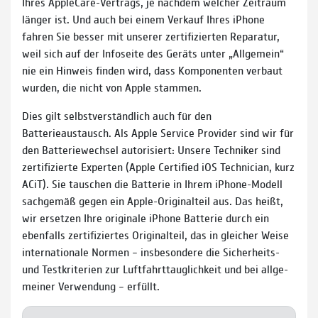
Ihres AppleCare-Vertrags, je nach­dem welcher Zeit­raum
länger ist. Und auch bei einem Verkauf Ihres iPhone
fahren Sie besser mit unserer zerti­fi­zier­ten Repa­ratur,
weil sich auf der Infoseite des Geräts unter „Allgemein“
nie ein Hinweis finden wird, dass Kompo­nenten ver­baut
wurden, die nicht von Apple stammen.
Dies gilt selbstver­ständ­lich auch für den
Batterieaustausch. Als Apple Service Provider sind wir für
den Batteriewechsel autorisiert: Unsere Techniker sind
zerti­fi­zierte Experten (Apple Certified iOS Technician, kurz
ACiT). Sie tauschen die Batterie in Ihrem iPhone-Modell
sach­gemäß gegen ein Apple-Original­teil aus. Das heißt,
wir er­set­zen Ihre originale iPhone Batterie durch ein
eben­falls zerti­fi­zier­tes Original­teil, das in glei­cher Weise
inter­natio­nale Normen – ins­be­son­dere die Sicherheits-
und Test­kri­te­rien zur Luft­fahrt­taug­lich­keit und bei all­ge­
meiner Ver­wen­dung – erfüllt.