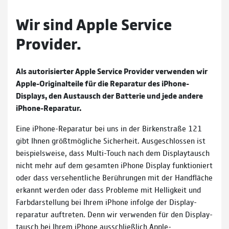
Wir sind Apple Service
Provider.
Als autorisierter Apple Service Provider ver­wen­den wir
Apple-Original­teile für die Reparatur des iPhone-
Displays, den Austausch der Batterie und jede andere
iPhone-Reparatur.
Eine iPhone-Reparatur bei uns in der Birken­straße 121
gibt Ihnen größt­mög­liche Sicher­heit. Aus­ge­schlossen ist
bei­spiels­weise, dass Multi-Touch nach dem Display­tausch
nicht mehr auf dem ge­samten iPhone Display funk­tio­niert
oder dass ver­sehent­liche Berüh­run­gen mit der Hand­fläche
erkannt werden oder dass Probleme mit Hellig­keit und
Farb­dar­stellung bei Ihrem iPhone infolge der Display­
reparatur auf­treten. Denn wir ver­wenden für den Display­
tausch bei Ihrem iPhone aus­schließ­lich Apple-