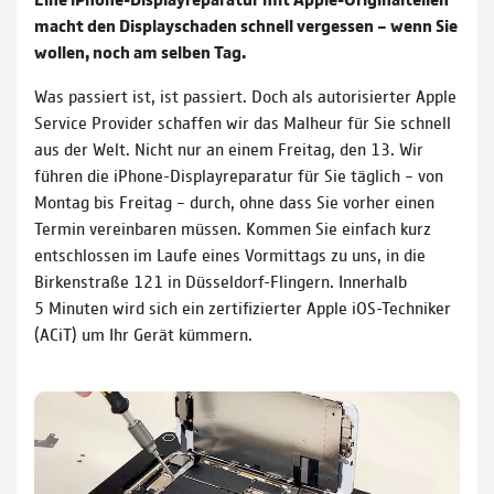
macht den Display­schaden schnell vergessen – wenn Sie
wollen, noch am selben Tag.
Was passiert ist, ist passiert. Doch als auto­ri­sier­ter Apple
Service Provider schaffen wir das Malheur für Sie schnell
aus der Welt. Nicht nur an einem Freitag, den 13. Wir
führen die iPhone-Display­reparatur für Sie täglich – von
Montag bis Freitag – durch, ohne dass Sie vorher einen
Termin ver­einbaren müssen. Kommen Sie einfach kurz
ent­schlos­sen im Laufe eines Vor­mittags zu uns, in die
Birken­straße 121 in Düsseldorf-Flingern. Inner­halb
5 Minuten wird sich ein zerti­fi­zier­ter Apple iOS-Techniker
(ACiT) um Ihr Gerät küm­mern.