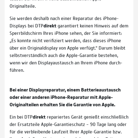
Originalteile.
Sie werden deshalb nach einer Reparatur des iPhone-
Displays bei DTP
direkt
garan­tiert keinen Hin­weis auf dem
Sperr­bild­schirm Ihres iPhone sehen, der Sie infor­miert:
„Es konnte nicht veri­fi­ziert werden, dass dieses iPhone
über ein Original­display von Apple verfügt.“ Darum bleibt
selbst­ver­ständ­lich auch die Apple-Garantie be­stehen,
wenn wir den Display­austausch an Ihrem iPhone durch­
führen.
Bei einer Display­reparatur, einem Batterie­austausch
oder einer anderen iPhone-Reparatur mit Apple-
Original­teilen erhalten Sie die Garantie von Apple.
Ein bei DTP
direkt
repa­riertes Gerät genießt ein­schließ­lich
der Ersatz­teile Apple-Garantie­schutz – 90 Tage lang oder
für die ver­blei­bende Lauf­zeit Ihrer Apple-Garantie bzw.