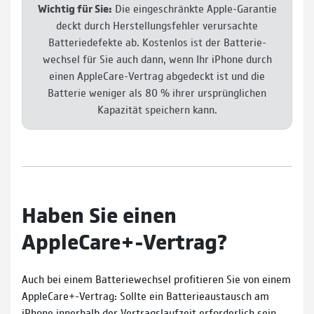
Wichtig für Sie:
Die ein­ge­schränkte Apple-Garantie
deckt durch Her­stel­lungs­fehler ver­ur­sachte
Batterie­defekte ab. Kosten­los ist der Batterie­
wechsel für Sie auch dann, wenn Ihr iPhone durch
einen AppleCare-Vertrag abge­deckt ist und die
Batterie weniger als 80 % ihrer ursprüng­lichen
Kapa­zi­tät speichern kann.
Haben Sie einen
AppleCare+-Vertrag?
Auch bei einem Batterie­wechsel profi­tieren Sie von einem
AppleCare+-Vertrag: Sollte ein Batterie­austausch am
iPhone inner­halb der Vertrags­laufzeit erfor­der­lich sein,