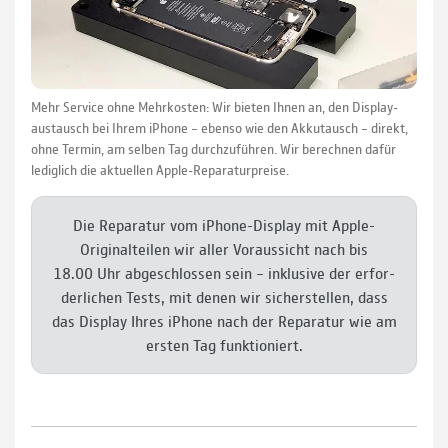
Mehr Service ohne Mehrkosten: Wir bieten Ihnen an, den Display­
austausch bei Ihrem iPhone – ebenso wie den Akkutausch – direkt,
ohne Termin, am selben Tag durch­zu­führen. Wir berech­nen dafür
ledig­lich die aktuellen Apple-Reparatur­preise.
Die Repa­ratur vom iPhone-Display mit Apple-
Original­teilen wir aller Voraus­sicht nach bis
18.00 Uhr ab­ge­schlossen sein – inklusive der erfor­
der­lichen Tests, mit denen wir sicher­stellen, dass
das Display Ihres iPhone nach der Repa­ra­tur wie am
ersten Tag funktioniert.