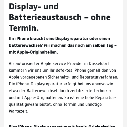
Display- und
Batterieaustausch – ohne
Termin.
Ihr iPhone braucht eine Display­reparatur oder einen
Batterie­wechsel? Wir machen das noch am selben Tag –
mit Apple-Original­teilen.
Als autorisierter Apple Service Provider in Düssel­dorf
küm­mern wir uns um Ihr defek­tes iPhone ge­mäß den von
Apple vor­ge­gebenen Sicher­heits- und Repa­ratur­verfahren:
Die iPhone-Display­reparatur er­folgt bei uns eben­so wie
etwa der Batterie­wechsel durch zerti­fi­zierte Techniker
und mit Apple-Ori­gi­nal­teilen. So ist eine hohe Repara­tur­
qualität gewähr­leis­tet, ohne Termin und un­nö­tige
Wartezeit.
Eine iPhone-Display­reparatur mit Apple-Original­teilen